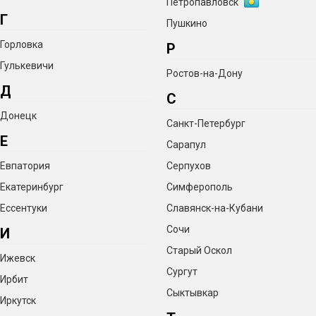
Петропавловск
Г
Пушкино
Горловка
Р
Гулькевичи
Ростов-на-Дону
Д
С
Донецк
Санкт-Петербург
Е
Сарапул
Евпатория
Серпухов
Екатеринбург
Симферополь
Ессентуки
Славянск-на-Кубани
Сочи
И
Старый Оскол
Ижевск
Сургут
Ирбит
Сыктывкар
Иркутск