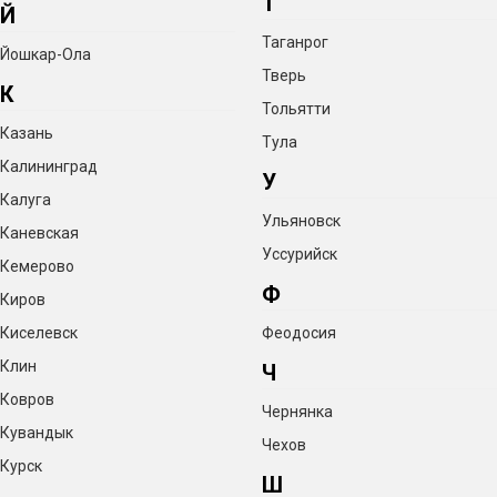
Т
Й
Таганрог
Йошкар-Ола
Тверь
К
Тольятти
Казань
Тула
Калининград
У
Калуга
Ульяновск
Каневская
Уссурийск
Кемерово
Ф
Киров
Киселевск
Феодосия
Клин
Ч
Ковров
Чернянка
Кувандык
Чехов
Курск
Ш