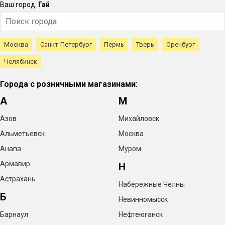
Ваш город:
Гай
Москва
Санкт-Петербург
Пермь
Тверь
Оренбург
Челябинск
Города с розничными магазинами:
А
М
Азов
Михайловск
Альметьевск
Москва
Анапа
Муром
Армавир
Н
Астрахань
Набережные Челны
Б
Невинномысск
Барнаул
Нефтеюганск