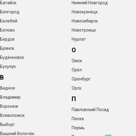
Батайск
Нижний Новгород
Белгород
Новокузнецк
Белебей
Новосибирск
Белово
Новотроицк
Бердск
Нурлат
Брянск
О
Будённовск
Омск
Бузулук
Орёл
В
Оренбург
Видное
Орск
Владимир
П
Воронеж
Павловский Посад
Всеволожск
Пенза
Выборг
Пермь
Вышний Волочёк