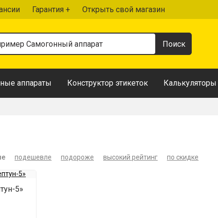
ансии
Гарантия +
Открыть свой магазин
ные аппараты
Конструктор этикеток
Калькуляторы
ые
подешевле
подороже
высокий рейтинг
по скидке
тун-5»