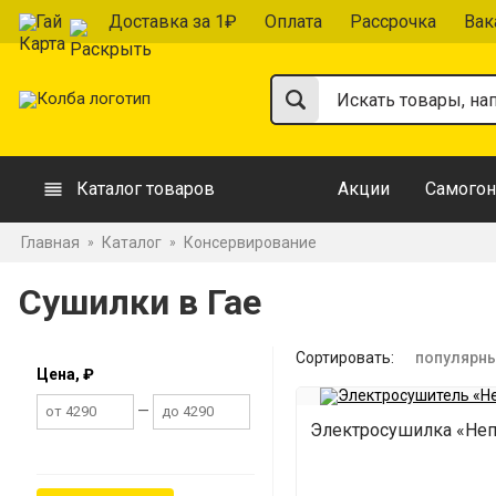
Гай
Доставка за 1₽
Оплата
Рассрочка
Вак
Каталог товаров
Акции
Самогон
Главная
Каталог
Консервирование
»
»
Сушилки в Гае
Сортировать:
популярн
Цена, ₽
—
Электросушилка «Неп