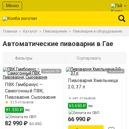
Меню
Гай
Главная
Каталог
Пивоварение
Пивоварни и оборудование
»
»
»
Автоматические пивоварни в Гае
Фильтры
Сортировать
Скидка 2%
Новинка
Пивоварня Хмельница
ПВК Гамбринус –
2.0, 37 л
Самогонный ПВК,
Пивоварня, Сыроварня
нет отзывов
5 |
5 отзывов
65 650 ₽
по
81 330 ₽
по
66 990 ₽
82 990 ₽
84 990