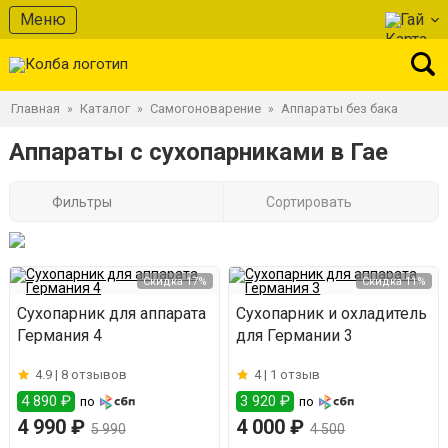
Меню
Гай
Главная
Каталог
Самогоноварение
Аппараты без бака
»
»
»
Аппараты с сухопарниками в Гае
Фильтры
Сортировать
Скидка 17%
Скидка 11%
Сухопарник для аппарата
Сухопарник и охладитель
Германия 4
для Германии 3
4.9 |
8 отзывов
4 |
1 отзыв
4 890 ₽
3 920 ₽
по
по
4 990 ₽
4 000 ₽
5 990
4 500