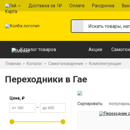
Гай
Доставка за 1₽
Оплата
Рассрочка
Вак
Каталог товаров
Акции
Самогон
Главная
Каталог
Самогоноварение
Комплектующие
»
»
»
Переходники в Гае
Цена, ₽
Сортировать:
популярн
—