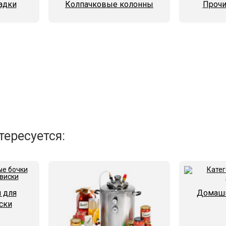
адки
Колпачковые колонны
Прочи
тересуется:
 для
Домашн
ски