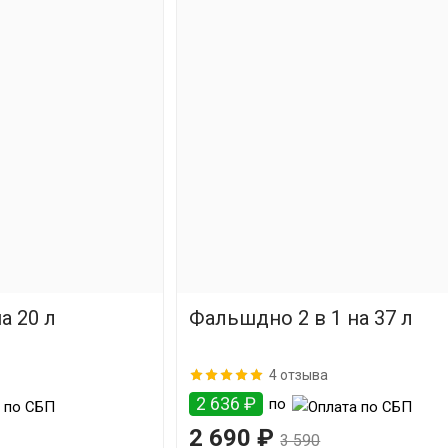
а 20 л
Фальшдно 2 в 1 на 37 л
4 отзыва
2 636 ₽
по
2 690 ₽
3 590