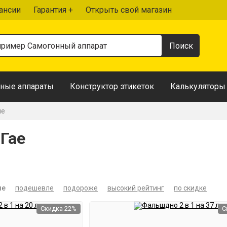
ансии
Гарантия +
Открыть свой магазин
ные аппараты
Конструктор этикеток
Калькуляторы
ие
Гае
ые
подешевле
подороже
высокий рейтинг
по скидке
Скидка 22%
С