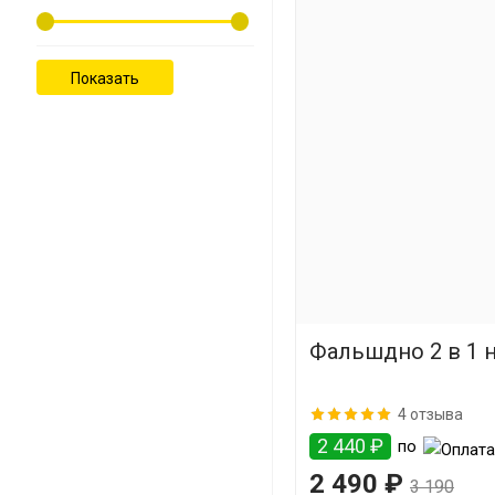
Фальшдно 2 в 1 н
4 отзыва
2 440 ₽
по
2 490 ₽
3 190