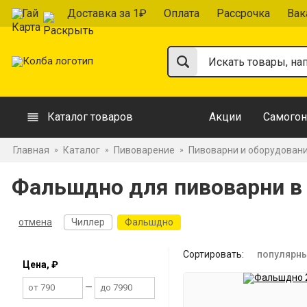
Гай
Доставка за 1₽
Оплата
Рассрочка
Вак
Каталог товаров
Акции
Самогон
Главная
Каталог
Пивоварение
Пивоварни и оборудован
»
»
»
Фальшдно для пивоварни в 
отмена
Чиллер
Фальшдно
Сортировать:
популярн
Цена, ₽
—