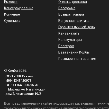
Емкости
Оплата
,
доставка
Консервирование
Рассрочка
Копчение
Возврат товара
Сувениры
Бонусная политика
Гарантия лучшей цены
Как заказать
Калькуляторы
Блогерам
База знаний Колбы
Расширенная гарантия
© Колба 2026.
Вся представленная на сайте информация, касающаяся техничес
характер и ни при каких условиях не является публичной офер