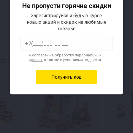
Не пропусти горячие скидки
Зарегистрируйся и будь в курсе
новых акций и скидок на любимые
товары!
Я согласен на
обработку персональных
е интересуется:
данных
, а так же с условиями подписки.