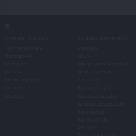
Интернет-магазин
Помощь покупателю
Самогоноварение
Магазины
Пивоварение
Акции
Виноделие
Школа самогоноварения
Емкости
Оплата
,
доставка
Консервирование
Рассрочка
Копчение
Возврат товара
Сувениры
Бонусная политика
Гарантия лучшей цены
Как заказать
Калькуляторы
Блогерам
База знаний Колбы