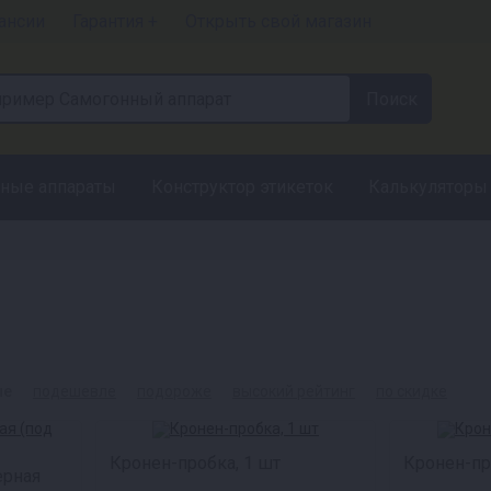
ансии
Гарантия +
Открыть свой магазин
ные аппараты
Конструктор этикеток
Калькуляторы
ые
подешевле
подороже
высокий рейтинг
по скидке
Кронен-пробка, 1 шт
Кронен-пр
рная