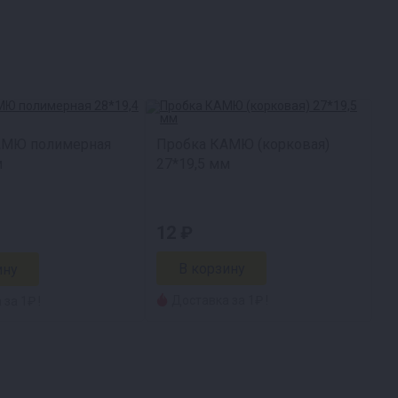
АМЮ полимерная
Пробка КАМЮ (корковая)
м
27*19,5 мм
12 ₽
Доставка за 1₽ !
за 1₽ !