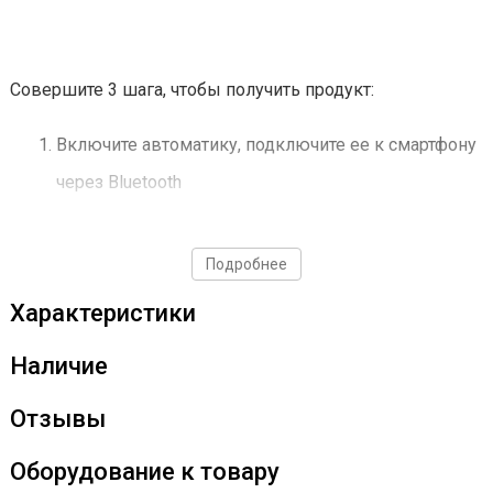
Совершите 3 шага, чтобы получить продукт:
Включите автоматику, подключите ее к смартфону
через Bluetooth
Отдыхайте, занимайтесь своими делами, пока
аппарат гонит. Все уведомления о процессе придут
Подробнее
на смартфон.
Характеристики
Наслаждайтесь полученным результатом!
Наличие
Гарантированно чистый продукт 1 первого раза,
даже если вы новичок.
Отзывы
Оборудование к товару