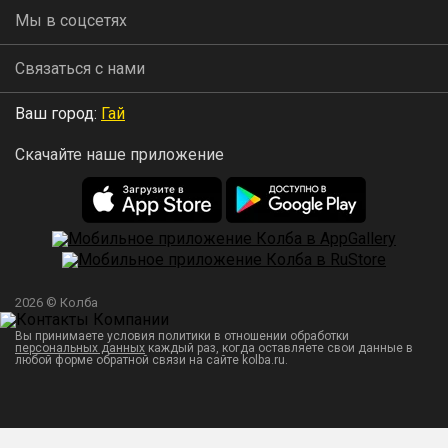
Мы в соцсетях
Уведомления
. Приложение отправляет уведомления о
завершении работы устройства, необходимости
Связаться с нами
вмешательства пользователя или об ошибках в работе.
Ваш город:
Гай
Скачайте наше приложение
Скачать приложение в:
GooglePlay
AppStore
RuStore
AppGallery
Инструкция по работе с приложением
.
2026 © Колба
Вы принимаете условия политики в отношении обработки
персональных данных
каждый раз, когда оставляете свои данные в
Комплектация
любой форме обратной связи на сайте kolba.ru.
Автоматика: